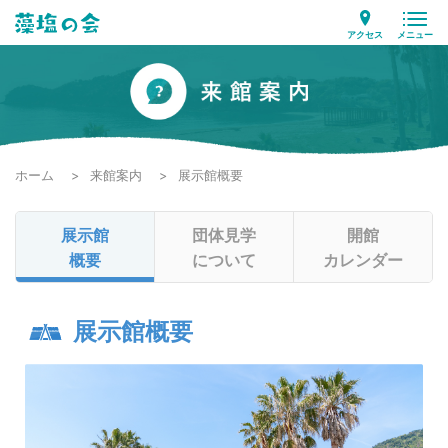
アクセス
メニュー
ホーム
来館案内
展示館概要
展示館
団体見学
開館
概要
について
カレンダー
展示館概要